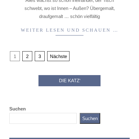
Alles wächst so schön ineinander, der Tisch
schwebt, wo ist Innen – Außen? Übergemalt,
draufgemalt … schön vielfältig
WEITER LESEN UND SCHAUEN …
Seitennummerierung
1
2
3
Nächste
der
Beiträge
DIE KATZ‘
Katz als Bayer
Suchen
Suchen
Live-Cat