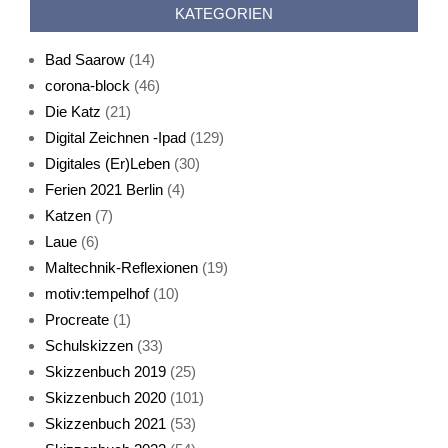
KATEGORIEN
Schlafmaske
Bad Saarow
(14)
corona-block
(46)
Die Katz
(21)
Katze sturmerprobt
Digital Zeichnen -Ipad
(129)
Digitales (Er)Leben
(30)
Ferien 2021 Berlin
(4)
KatzenFenster
Katzen
(7)
Laue
(6)
Maltechnik-Reflexionen
(19)
HerbstKatze 2
motiv:tempelhof
(10)
Procreate
(1)
Schulskizzen
(33)
Skizzenbuch 2019
(25)
Skizzenbuch 2020
(101)
Skizzenbuch 2021
(53)
Pass auf, Katz