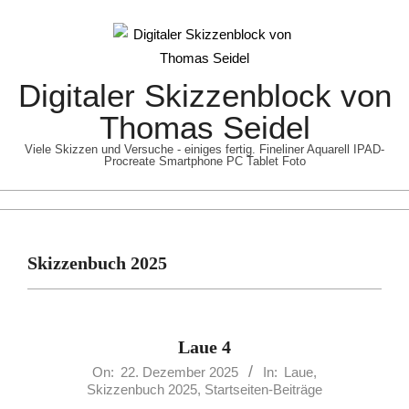
Skip
to
content
Digitaler Skizzenblock von
Thomas Seidel
Viele Skizzen und Versuche - einiges fertig. Fineliner Aquarell IPAD-
Procreate Smartphone PC Tablet Foto
Primary
Navigation
Skizzenbuch 2025
Menu
Laue 4
2025-
On:
22. Dezember 2025
In:
Laue
,
Skizzenbuch 2025
,
Startseiten-Beiträge
12-