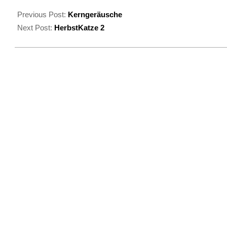
2025-
11-
Previous Post:
Kerngeräusche
14
Next Post:
HerbstKatze 2