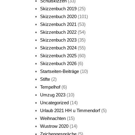
Schulskizzen
(33)
Skizzenbuch 2019
(25)
Skizzenbuch 2020
(101)
Skizzenbuch 2021
(53)
Skizzenbuch 2022
(54)
Skizzenbuch 2023
(35)
Katze sturmerprobt
Skizzenbuch 2024
(55)
Skizzenbuch 2025
(60)
Skizzenbuch 2026
(6)
Startseiten-Beiträge
(10)
Stifte
(2)
Tempelhof
(6)
KatzenFenster
Umzug 2023
(10)
Uncategorized
(14)
Urlaub 2021 HH u Timmendorf
(5)
Weihnachten
(15)
Wustrow 2020
(14)
Zeichengespräche
(5)