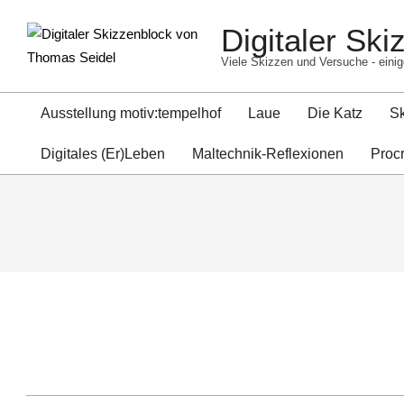
Skip
Digitaler Sk
to
content
Viele Skizzen und Versuche - einig
Ausstellung motiv:tempelhof
Laue
Die Katz
S
Digitales (Er)Leben
Maltechnik-Reflexionen
Proc