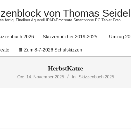
izzenblock von Thomas Seidel
es fertig. Fineliner Aquarell IPAD-Procreate Smartphone PC Tablet Foto
kizzenbuch 2026
Skizzenbücher 2019-2025
Umzug 20
Primary
reate
🟧 Zum 8-7-2026 Schulskizzen
Navigation
Menu
HerbstKatze
On:
14. November 2025
In:
Skizzenbuch 2025