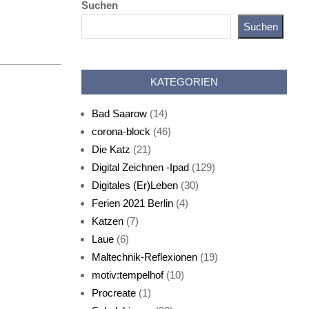
Suchen
Suchen
Katz als Bayer
KATEGORIEN
Bad Saarow
(14)
corona-block
(46)
Die Katz
(21)
Digital Zeichnen -Ipad
(129)
Live-Cat
Digitales (Er)Leben
(30)
Ferien 2021 Berlin
(4)
Katzen
(7)
Laue
(6)
Maltechnik-Reflexionen
(19)
motiv:tempelhof
(10)
Procreate
(1)
Schlafmaske