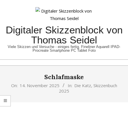
Skip
to
content
Digitaler Skizzenblock von
Thomas Seidel
Viele Skizzen und Versuche - einiges fertig. Fineliner Aquarell IPAD-
Procreate Smartphone PC Tablet Foto
Primary
Schlafmaske
Navigation
Menu
On:
14. November 2025
In:
Die Katz
,
Skizzenbuch
2025