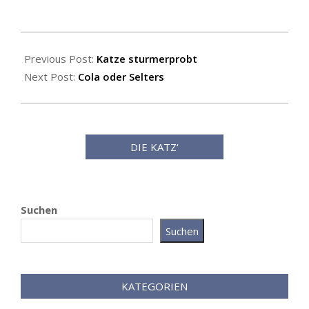
2025-
11-
Previous Post:
Katze sturmerprobt
14
Next Post:
Cola oder Selters
DIE KATZ‘
Suchen
Suchen
Katz als Bayer
KATEGORIEN