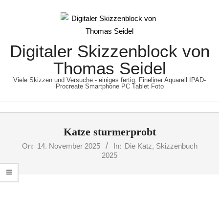
Skip
to
content
Digitaler Skizzenblock von
Thomas Seidel
Viele Skizzen und Versuche - einiges fertig. Fineliner Aquarell IPAD-
Procreate Smartphone PC Tablet Foto
Primary
Katze sturmerprobt
Navigation
Menu
On:
14. November 2025
In:
Die Katz
,
Skizzenbuch
2025