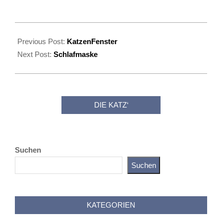
2025-
11-
Previous Post:
KatzenFenster
14
Next Post:
Schlafmaske
DIE KATZ‘
Suchen
Suchen
Katz als Bayer
KATEGORIEN