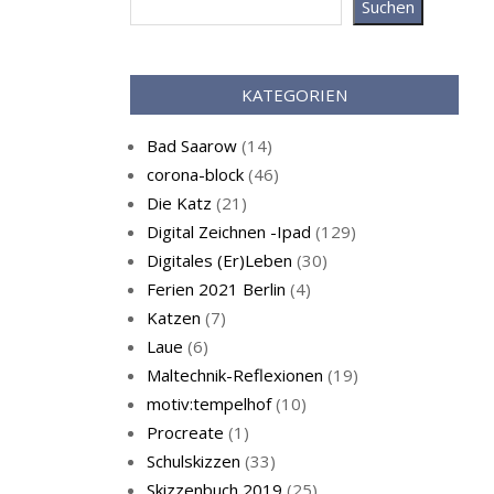
Suchen
Sommer
KATEGORIEN
Bad Saarow
(14)
corona-block
(46)
Die Katz
(21)
Digital Zeichnen -Ipad
(129)
Digitales (Er)Leben
(30)
Ferien 2021 Berlin
(4)
Katzen
(7)
Laue
(6)
Maltechnik-Reflexionen
(19)
motiv:tempelhof
(10)
Procreate
(1)
Schulskizzen
(33)
Skizzenbuch 2019
(25)