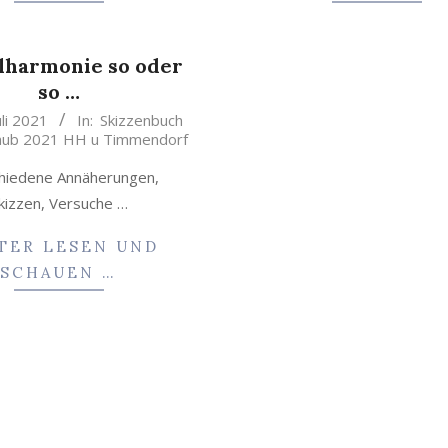
lharmonie so oder
so …
uli 2021
In:
Skizzenbuch
aub 2021 HH u Timmendorf
hiedene Annäherungen,
kizzen, Versuche …
TER LESEN UND
SCHAUEN …