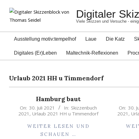
Skip
Digitaler Sk
to
content
Viele Skizzen und Versuche - einig
Ausstellung motiv:tempelhof
Laue
Die Katz
S
Digitales (Er)Leben
Maltechnik-Reflexionen
Proc
Urlaub 2021 HH u Timmendorf
Hamburg baut
2021-
2021-
On:
30. Juli 2021
In:
Skizzenbuch
On:
30. J
2021
,
Urlaub 2021 HH u Timmendorf
2021
,
Url
07-
07-
30
30
WEITER LESEN UND
WEI
SCHAUEN …