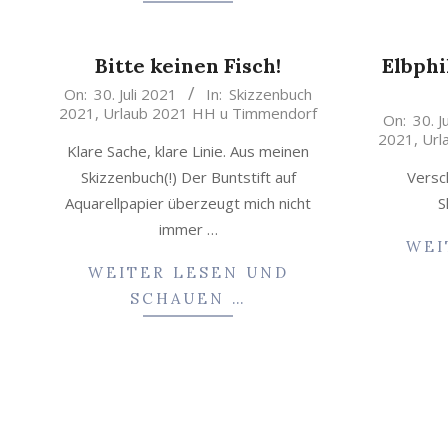
Bitte keinen Fisch!
Elbphi
2021-
On:
30. Juli 2021
In:
Skizzenbuch
2021
,
Urlaub 2021 HH u Timmendorf
07-
2021-
On:
30. J
2021
,
Url
30
07-
Klare Sache, klare Linie. Aus meinen
30
Skizzenbuch(!) Der Buntstift auf
Versc
Aquarellpapier überzeugt mich nicht
S
immer …
WEI
WEITER LESEN UND
SCHAUEN …