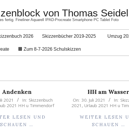
izzenblock von Thomas Seidel
es fertig. Fineliner Aquarell IPAD-Procreate Smartphone PC Tablet Foto
kizzenbuch 2026
Skizzenbücher 2019-2025
Umzug 20
Primary
reate
🟧 Zum 8-7-2026 Schulskizzen
Navigation
Menu
Andenken
HH am Wasse
2021-
uli 2021
In:
Skizzenbuch
On:
30. Juli 2021
In:
Ski
aub 2021 HH u Timmendorf
2021
,
Urlaub 2021 HH u Ti
07-
30
TER LESEN UND
WEITER LESEN 
SCHAUEN …
SCHAUEN …