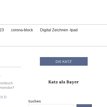
23
corona-block
Digital Zeichnen -Ipad
DIE KATZ‘
r
Katz als Bayer
zzenbuch
mmendorf
UND
Suchen
Die Katz im
Li