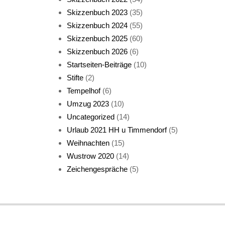
Skizzenbuch 2023
(35)
Katze sturmerprobt
Skizzenbuch 2024
(55)
Skizzenbuch 2025
(60)
Skizzenbuch 2026
(6)
Startseiten-Beiträge
(10)
Stifte
(2)
Tempelhof
(6)
KatzenFenster
Umzug 2023
(10)
Uncategorized
(14)
Urlaub 2021 HH u Timmendorf
(5)
Weihnachten
(15)
Wustrow 2020
(14)
Zeichengespräche
(5)
HerbstKatze 2