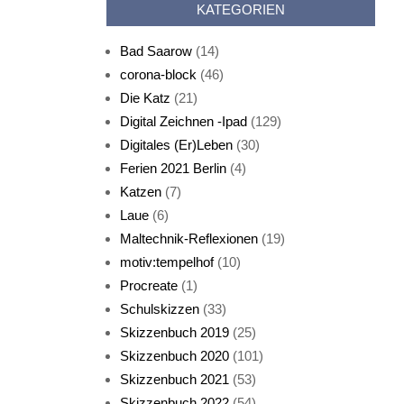
KATEGORIEN
Bad Saarow
(14)
corona-block
(46)
Die Katz
(21)
Digital Zeichnen -Ipad
(129)
Live-Cat
Digitales (Er)Leben
(30)
Ferien 2021 Berlin
(4)
Katzen
(7)
Laue
(6)
Maltechnik-Reflexionen
(19)
motiv:tempelhof
(10)
Procreate
(1)
Schlafmaske
Schulskizzen
(33)
Skizzenbuch 2019
(25)
Skizzenbuch 2020
(101)
Skizzenbuch 2021
(53)
Skizzenbuch 2022
(54)