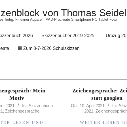
izzenblock von Thomas Seidel
es fertig. Fineliner Aquarell IPAD-Procreate Smartphone PC Tablet Foto
kizzenbuch 2026
Skizzenbücher 2019-2025
Umzug 20
Primary
reate
🟧 Zum 8-7-2026 Schulskizzen
Navigation
Menu
hengespräch: Mein
Zeichengespräche: Ze
Motiv
statt googlen
2021-
pril 2021
In:
Skizzenbuch
On:
10. April 2021
In:
Ski
21
,
Zeichengespräche
2021
,
Zeichengespräc
04-
10
TER LESEN UND
WEITER LESEN 