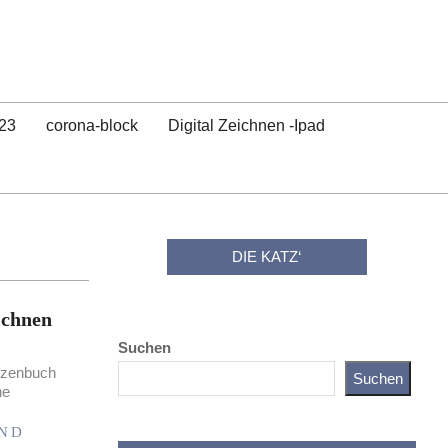
23
corona-block
Digital Zeichnen -Ipad
DIE KATZ‘
ichnen
Suchen
zzenbuch
Suchen
he
UND
Katz als Bayer