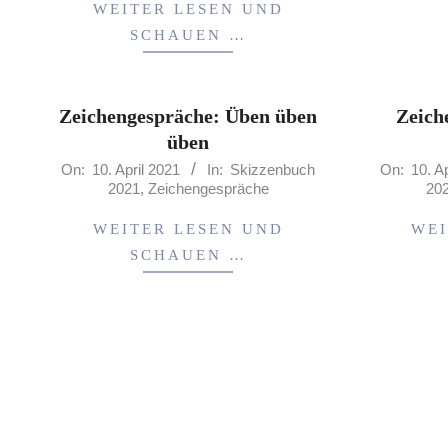
WEITER LESEN UND
SCHAUEN …
Zeichengespräche: Üben üben
Zeich
üben
2021-
2021-
On:
10. April 2021
In:
Skizzenbuch
On:
10. A
2021
,
Zeichengespräche
20
04-
04-
10
10
WEITER LESEN UND
WEI
SCHAUEN …