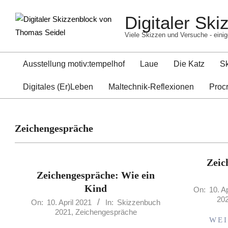
Skip
Digitaler Sk
to
content
Viele Skizzen und Versuche - einig
Ausstellung motiv:tempelhof
Laue
Die Katz
S
Digitales (Er)Leben
Maltechnik-Reflexionen
Proc
Zeichengespräche
Zeic
Zeichengespräche: Wie ein
Kind
2021-
On:
10. A
20
2021-
04-
On:
10. April 2021
In:
Skizzenbuch
2021
,
Zeichengespräche
04-
10
WEI
10