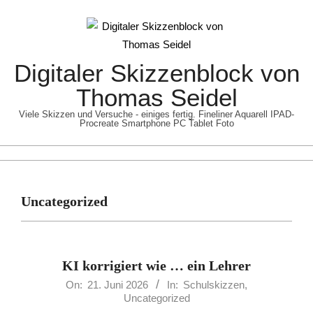
Skip
to
content
Digitaler Skizzenblock von
Thomas Seidel
Viele Skizzen und Versuche - einiges fertig. Fineliner Aquarell IPAD-
Procreate Smartphone PC Tablet Foto
Primary
Navigation
Uncategorized
Menu
KI korrigiert wie … ein Lehrer
2026-
On:
21. Juni 2026
In:
Schulskizzen
,
Uncategorized
06-