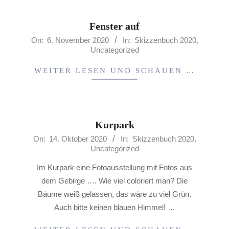
Fenster auf
2020-
On:
6. November 2020
In:
Skizzenbuch 2020
,
Uncategorized
11-
06
WEITER LESEN UND SCHAUEN …
Kurpark
2020-
On:
14. Oktober 2020
In:
Skizzenbuch 2020
,
Uncategorized
10-
14
Im Kurpark eine Fotoausstellung mit Fotos aus
dem Gebirge …. Wie viel coloriert man? Die
Bäume weiß gelassen, das wäre zu viel Grün.
Auch bitte keinen blauen Himmel! …