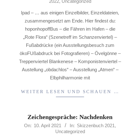
2022
,
Uncategorized
11-
18
Ipad – … aus einigen Einzelbilder, Einzeldateien,
zusammengesetzt am Ende. Hier findest du:
hoponhopoffBus – die Fähren im Hafen – die
„Rote Flora“ (Szenetreff im Schanzenviertel) –
Fußabdrücke (ein Ausstellungsbesuch zum
ökoFUßabdruck bei Fotografieren) – Övelgönne –
Treppenviertel Blankenese – Komponistenviertel –
Austellung „obdachlos“ – Ausstellung „Atmen“ –
Elbphilharmonie mit
WEITER LESEN UND SCHAUEN …
Zeichengespräche: Nachdenken
2021-
On:
10. April 2021
In:
Skizzenbuch 2021
,
Uncategorized
04-