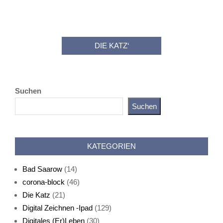
DIE KATZ‘
Suchen
Suchen
Katz als Bayer
KATEGORIEN
Bad Saarow
(14)
corona-block
(46)
Die Katz
(21)
Digital Zeichnen -Ipad
(129)
Live-Cat
Digitales (Er)Leben
(30)