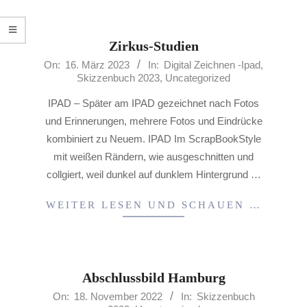
Zirkus-Studien
2023-
On:
16. März 2023
In:
Digital Zeichnen -Ipad
,
Skizzenbuch 2023
,
Uncategorized
03-
16
IPAD – Später am IPAD gezeichnet nach Fotos
und Erinnerungen, mehrere Fotos und Eindrücke
kombiniert zu Neuem. IPAD Im ScrapBookStyle
mit weißen Rändern, wie ausgeschnitten und
collgiert, weil dunkel auf dunklem Hintergrund …
WEITER LESEN UND SCHAUEN …
Abschlussbild Hamburg
2022-
On:
18. November 2022
In:
Skizzenbuch