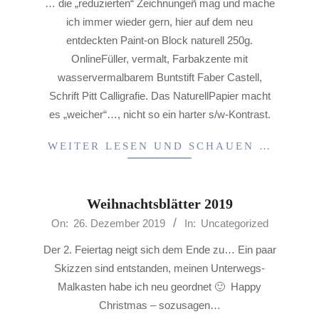
… die „reduzierten“ Zeichnungeñ mag und mache
ich immer wieder gern, hier auf dem neu
entdeckten Paint-on Block naturell 250g.
OnlineFüller, vermalt, Farbakzente mit
wasservermalbarem Buntstift Faber Castell,
Schrift Pitt Calligrafie. Das NaturellPapier macht
es „weicher“…, nicht so ein harter s/w-Kontrast.
WEITER LESEN UND SCHAUEN …
Weihnachtsblätter 2019
2019-
On:
26. Dezember 2019
In:
Uncategorized
12-
Der 2. Feiertag neigt sich dem Ende zu… Ein paar
26
Skizzen sind entstanden, meinen Unterwegs-
Malkasten habe ich neu geordnet 🙂 Happy
Christmas – sozusagen…