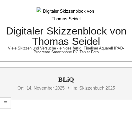
Skip
to
content
Digitaler Skizzenblock von
Thomas Seidel
Viele Skizzen und Versuche - einiges fertig. Fineliner Aquarell IPAD-
Procreate Smartphone PC Tablet Foto
Primary
BLiQ
Navigation
Menu
On:
14. November 2025
In:
Skizzenbuch 2025