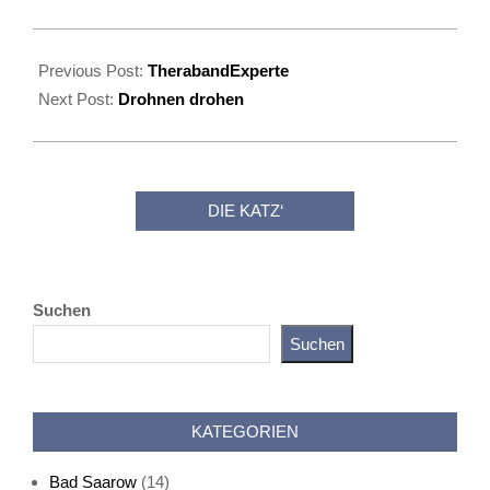
2025-
11-
Previous Post:
TherabandExperte
14
Next Post:
Drohnen drohen
DIE KATZ‘
Suchen
Suchen
Katz als Bayer
KATEGORIEN
Bad Saarow
(14)