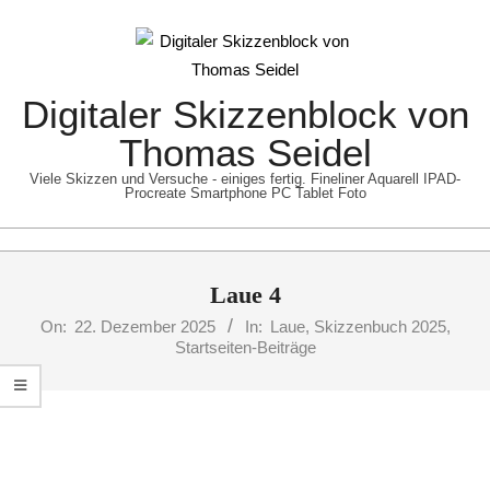
Skip
to
content
Digitaler Skizzenblock von
Thomas Seidel
Viele Skizzen und Versuche - einiges fertig. Fineliner Aquarell IPAD-
Procreate Smartphone PC Tablet Foto
Primary
Laue 4
Navigation
Menu
On:
22. Dezember 2025
In:
Laue
,
Skizzenbuch 2025
,
Startseiten-Beiträge