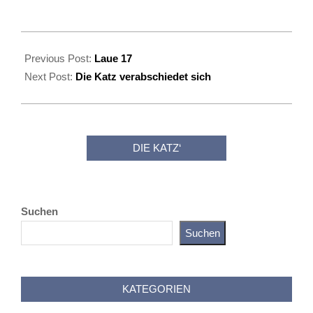
2025-
12-
Previous Post:
Laue 17
22
Next Post:
Die Katz verabschiedet sich
DIE KATZ‘
Suchen
Suchen
Katz als Bayer
KATEGORIEN