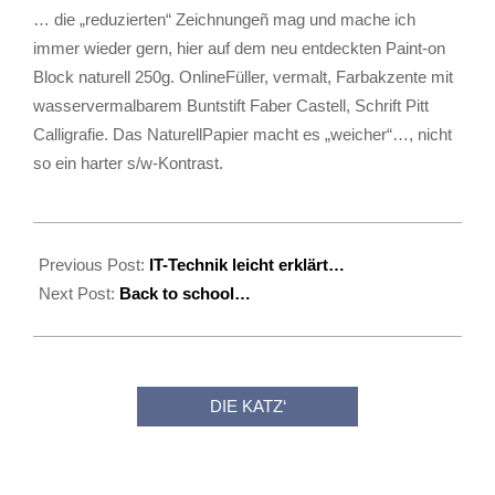
… die „reduzierten“ Zeichnungeñ mag und mache ich
immer wieder gern, hier auf dem neu entdeckten Paint-on
Block naturell 250g. OnlineFüller, vermalt, Farbakzente mit
wasservermalbarem Buntstift Faber Castell, Schrift Pitt
Calligrafie. Das NaturellPapier macht es „weicher“…, nicht
so ein harter s/w-Kontrast.
2020-
04-
Previous Post:
IT-Technik leicht erklärt…
19
Next Post:
Back to school…
DIE KATZ‘