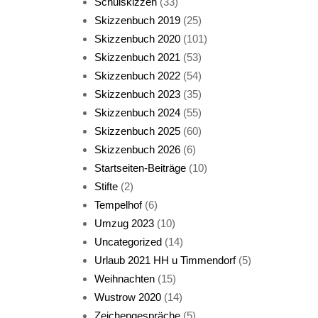
Schulskizzen
(33)
Skizzenbuch 2019
(25)
Skizzenbuch 2020
(101)
Skizzenbuch 2021
(53)
Skizzenbuch 2022
(54)
Skizzenbuch 2023
(35)
Katze sturmerprobt
Skizzenbuch 2024
(55)
Skizzenbuch 2025
(60)
Skizzenbuch 2026
(6)
Startseiten-Beiträge
(10)
Stifte
(2)
Tempelhof
(6)
KatzenFenster
Umzug 2023
(10)
Uncategorized
(14)
Urlaub 2021 HH u Timmendorf
(5)
Weihnachten
(15)
Wustrow 2020
(14)
Zeichengespräche
(5)