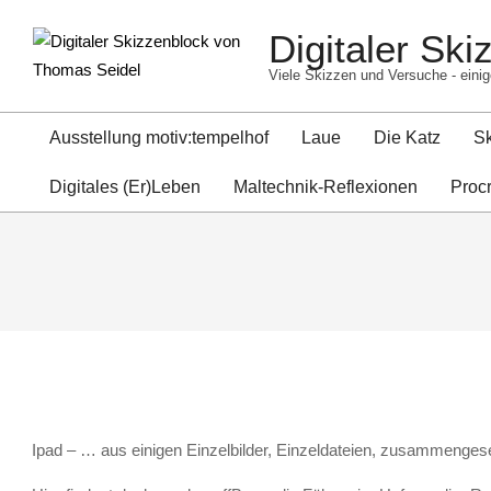
Skip
Digitaler Sk
to
content
Viele Skizzen und Versuche - einig
Ausstellung motiv:tempelhof
Laue
Die Katz
S
Digitales (Er)Leben
Maltechnik-Reflexionen
Proc
Ipad – … aus einigen Einzelbilder, Einzeldateien, zusammenges