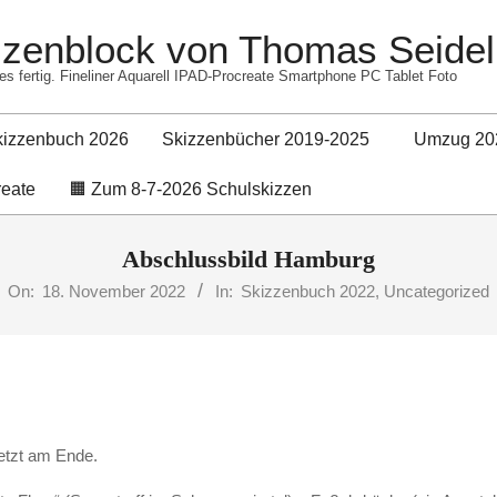
izzenblock von Thomas Seidel
es fertig. Fineliner Aquarell IPAD-Procreate Smartphone PC Tablet Foto
kizzenbuch 2026
Skizzenbücher 2019-2025
Umzug 20
Primary
reate
🟧 Zum 8-7-2026 Schulskizzen
Navigation
Menu
Abschlussbild Hamburg
On:
18. November 2022
In:
Skizzenbuch 2022
,
Uncategorized
etzt am Ende.