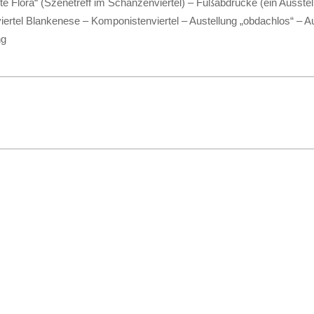
ote Flora“ (Szenetreff im Schanzenviertel) – Fußabdrücke (ein Ausst
rtel Blankenese – Komponistenviertel – Austellung „obdachlos“ – A
ng