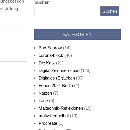
ellungsbesuch
Suchen
usstellung
Suchen
Katz als Bayer
KATEGORIEN
Bad Saarow
(14)
corona-block
(46)
Die Katz
(21)
Digital Zeichnen -Ipad
(129)
Live-Cat
Digitales (Er)Leben
(30)
Ferien 2021 Berlin
(4)
Katzen
(7)
Laue
(6)
Maltechnik-Reflexionen
(19)
motiv:tempelhof
(10)
Procreate
(1)
Schlafmaske