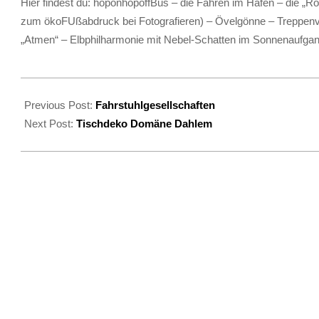
Hier findest du: hoponhopoffBus – die Fähren im Hafen – die „R
zum ökoFUßabdruck bei Fotografieren) – Övelgönne – Treppenvie
„Atmen“ – Elbphilharmonie mit Nebel-Schatten im Sonnenaufga
2022-
11-
Previous Post:
Fahrstuhlgesellschaften
18
Next Post:
Tischdeko Domäne Dahlem