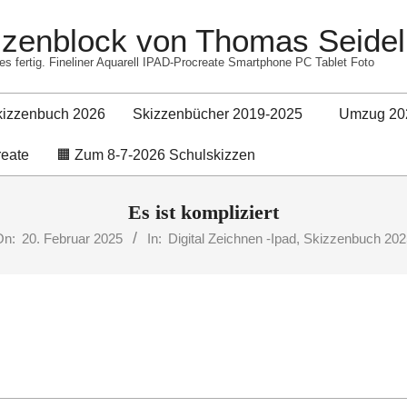
izzenblock von Thomas Seidel
es fertig. Fineliner Aquarell IPAD-Procreate Smartphone PC Tablet Foto
kizzenbuch 2026
Skizzenbücher 2019-2025
Umzug 20
Primary
reate
🟧 Zum 8-7-2026 Schulskizzen
Navigation
Menu
Es ist kompliziert
On:
20. Februar 2025
In:
Digital Zeichnen -Ipad
,
Skizzenbuch 202