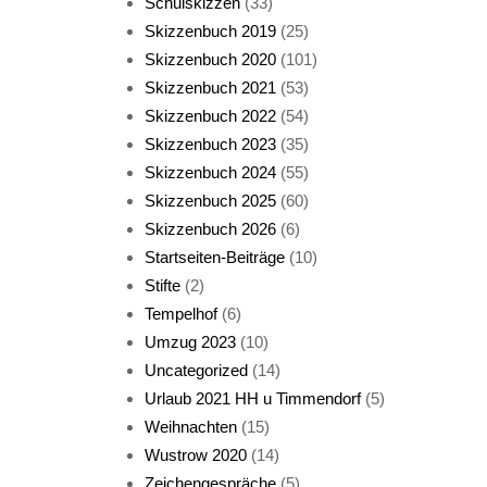
Schulskizzen
(33)
Skizzenbuch 2019
(25)
Skizzenbuch 2020
(101)
Skizzenbuch 2021
(53)
Skizzenbuch 2022
(54)
Skizzenbuch 2023
(35)
Katze sturmerprobt
Skizzenbuch 2024
(55)
Skizzenbuch 2025
(60)
Skizzenbuch 2026
(6)
Startseiten-Beiträge
(10)
Stifte
(2)
Tempelhof
(6)
KatzenFenster
Umzug 2023
(10)
Uncategorized
(14)
Urlaub 2021 HH u Timmendorf
(5)
Weihnachten
(15)
Wustrow 2020
(14)
Zeichengespräche
(5)