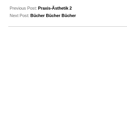
2025-
02-
Previous Post:
Praxis-Ästhetik 2
20
Next Post:
Bücher Bücher Bücher