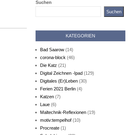
Suchen
Suchen
Katz als Bayer
KATEGORIEN
Bad Saarow
(14)
corona-block
(46)
Die Katz
(21)
Digital Zeichnen -Ipad
(129)
Live-Cat
Digitales (Er)Leben
(30)
Ferien 2021 Berlin
(4)
Katzen
(7)
Laue
(6)
Maltechnik-Reflexionen
(19)
motiv:tempelhof
(10)
Procreate
(1)
Schlafmaske