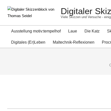
Skip
Digitaler Sk
to
content
Viele Skizzen und Versuche - einig
Ausstellung motiv:tempelhof
Laue
Die Katz
S
Digitales (Er)Leben
Maltechnik-Reflexionen
Proc