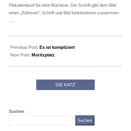
Plakatentwurf für eine Bücherei. Die Schrift gibt dem Bild
einen „Rahmen“, Schrift und Bild funktionieren zusammen
….
2025-
02-
Previous Post:
Es ist kompliziert
20
Next Post:
Moritzplatz
DIE KATZ‘
Suchen
Suchen