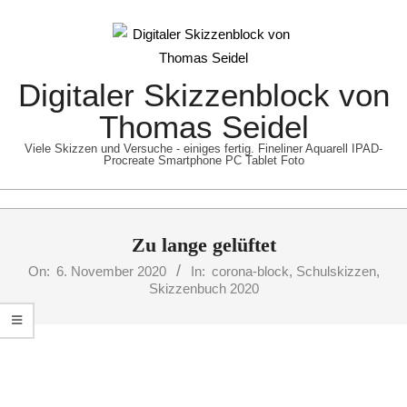
Skip
to
content
Digitaler Skizzenblock von
Thomas Seidel
Viele Skizzen und Versuche - einiges fertig. Fineliner Aquarell IPAD-
Procreate Smartphone PC Tablet Foto
Primary
Zu lange gelüftet
Navigation
Menu
On:
6. November 2020
In:
corona-block
,
Schulskizzen
,
Skizzenbuch 2020