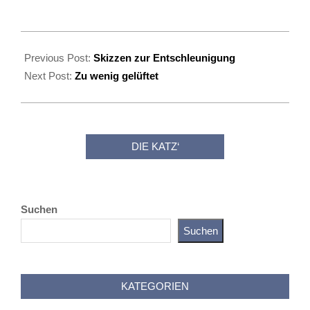
2020-
11-
Previous Post:
Skizzen zur Entschleunigung
06
Next Post:
Zu wenig gelüftet
DIE KATZ‘
Suchen
Suchen
Katz als Bayer
KATEGORIEN