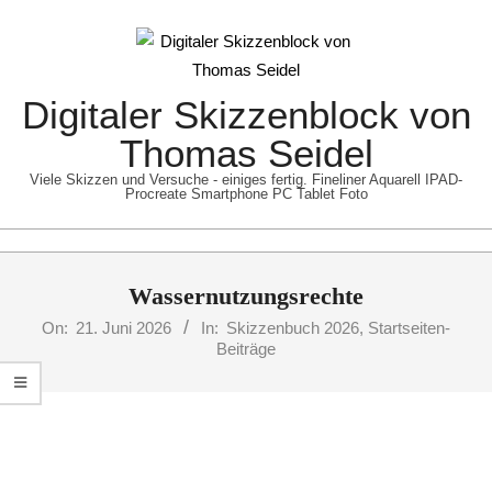
Skip
to
content
Digitaler Skizzenblock von
Thomas Seidel
Viele Skizzen und Versuche - einiges fertig. Fineliner Aquarell IPAD-
Procreate Smartphone PC Tablet Foto
Primary
Wassernutzungsrechte
Navigation
Menu
On:
21. Juni 2026
In:
Skizzenbuch 2026
,
Startseiten-
Beiträge