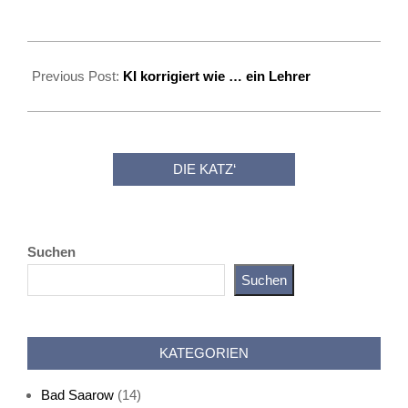
2026-
06-
Previous Post:
KI korrigiert wie … ein Lehrer
21
DIE KATZ‘
Suchen
Suchen
Katz als Bayer
KATEGORIEN
Bad Saarow
(14)