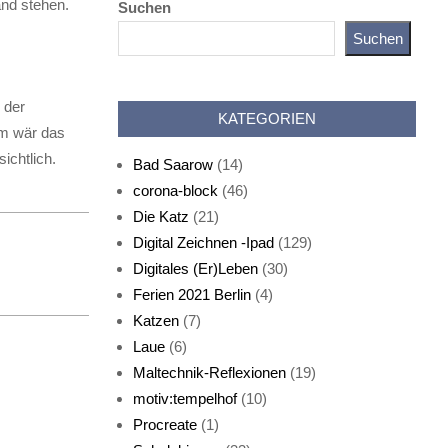
and stehen.
Suchen
Suchen
Katz als Bayer
 der
KATEGORIEN
mm wär das
ichtlich.
Bad Saarow
(14)
corona-block
(46)
Die Katz
(21)
Digital Zeichnen -Ipad
(129)
Live-Cat
Digitales (Er)Leben
(30)
Ferien 2021 Berlin
(4)
Katzen
(7)
Laue
(6)
Maltechnik-Reflexionen
(19)
motiv:tempelhof
(10)
Procreate
(1)
Schlafmaske