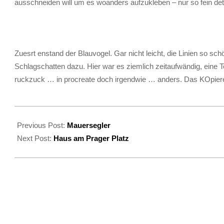
ausschneiden will um es woanders aufzukleben – nur so fein det
Zuesrt enstand der Blauvogel. Gar nicht leicht, die Linien so 
Schlagschatten dazu. Hier war es ziemlich zeitaufwändig, eine
ruckzuck … in procreate doch irgendwie … anders. Das KOpieren
2022-
06-
Previous Post:
Mauersegler
26
Next Post:
Haus am Prager Platz