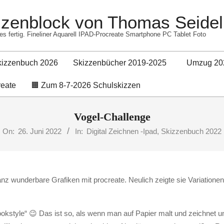
izzenblock von Thomas Seidel
es fertig. Fineliner Aquarell IPAD-Procreate Smartphone PC Tablet Foto
kizzenbuch 2026
Skizzenbücher 2019-2025
Umzug 20
Primary
reate
🟧 Zum 8-7-2026 Schulskizzen
Navigation
Menu
Vogel-Challenge
On:
26. Juni 2022
In:
Digital Zeichnen -Ipad
,
Skizzenbuch 2022
nz wunderbare Grafiken mit procreate. Neulich zeigte sie Variationen
ookstyle“ 😉 Das ist so, als wenn man auf Papier malt und zeichnet 