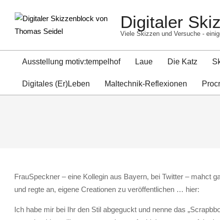
Skip
Digitaler Sk
to
content
Viele Skizzen und Versuche - einig
Ausstellung motiv:tempelhof
Laue
Die Katz
S
Digitales (Er)Leben
Maltechnik-Reflexionen
Proc
FrauSpeckner – eine Kollegin aus Bayern, bei Twitter – mahct ga
und regte an, eigene Creationen zu veröffentlichen … hier:
Ich habe mir bei Ihr den Stil abgeguckt und nenne das „Scrapbb