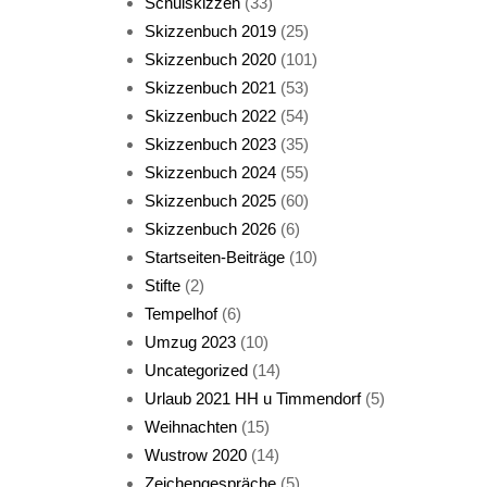
Schulskizzen
(33)
Skizzenbuch 2019
(25)
Skizzenbuch 2020
(101)
Skizzenbuch 2021
(53)
Skizzenbuch 2022
(54)
Skizzenbuch 2023
(35)
Katze sturmerprobt
Skizzenbuch 2024
(55)
Skizzenbuch 2025
(60)
Skizzenbuch 2026
(6)
Startseiten-Beiträge
(10)
Stifte
(2)
Tempelhof
(6)
KatzenFenster
Umzug 2023
(10)
Uncategorized
(14)
Urlaub 2021 HH u Timmendorf
(5)
Weihnachten
(15)
Wustrow 2020
(14)
Zeichengespräche
(5)