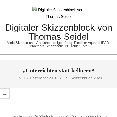
Skip
to
content
Digitaler Skizzenblock von
Thomas Seidel
Viele Skizzen und Versuche - einiges fertig. Fineliner Aquarell IPAD-
Procreate Smartphone PC Tablet Foto
Primary
„Unterrichten statt kellnern“
Navigation
Menu
On:
16. Dezember 2020
In:
Skizzenbuch 2020
… ein Angebot für Student/-innen als Zusatzverdienst zum