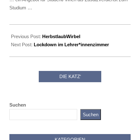
Studium …
2020-
12-
Previous Post:
HerbstlaubWirbel
16
Next Post:
Lockdown im Lehrer*innenzimmer
DIE KATZ‘
Suchen
Suchen
Katz als Bayer
KATEGORIEN