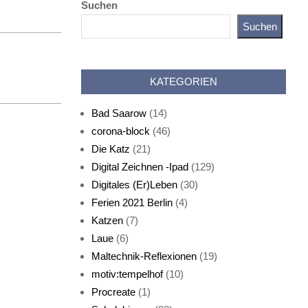
Suchen
Suchen
Katz als Bayer
KATEGORIEN
Bad Saarow
(14)
corona-block
(46)
Die Katz
(21)
Digital Zeichnen -Ipad
(129)
Live-Cat
Digitales (Er)Leben
(30)
Ferien 2021 Berlin
(4)
Katzen
(7)
Laue
(6)
Maltechnik-Reflexionen
(19)
motiv:tempelhof
(10)
Procreate
(1)
Schlafmaske