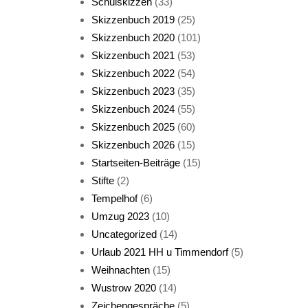
Schulskizzen
(33)
Skizzenbuch 2019
(25)
Skizzenbuch 2020
(101)
Skizzenbuch 2021
(53)
Skizzenbuch 2022
(54)
Skizzenbuch 2023
(35)
Katze sturmerprobt
Skizzenbuch 2024
(55)
Skizzenbuch 2025
(60)
Skizzenbuch 2026
(15)
Startseiten-Beiträge
(15)
Stifte
(2)
Tempelhof
(6)
KatzenFenster
Umzug 2023
(10)
Uncategorized
(14)
Urlaub 2021 HH u Timmendorf
(5)
Weihnachten
(15)
Wustrow 2020
(14)
Zeichengespräche
(5)