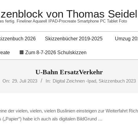
izzenblock von Thomas Seidel
es fertig. Fineliner Aquarell IPAD-Procreate Smartphone PC Tablet Foto
kizzenbuch 2026
Skizzenbücher 2019-2025
Umzug 20
Primary
reate
🟧 Zum 8-7-2026 Schulskizzen
Navigation
Menu
U-Bahn ErsatzVerkehr
On:
29. Juli 2023
In:
Digital Zeichnen -Ipad
,
Skizzenbuch 2023
e der vielen, vielen, vielen Buslinien einsteigen zur Weiterfahrt Ri
Papier“) habe ich auch als digitalen BildGrund …