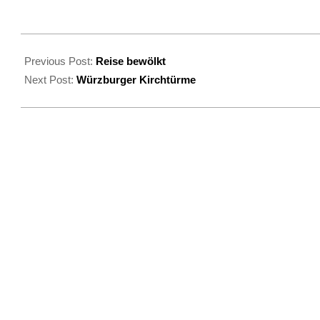
2023-
07-
Previous Post:
Reise bewölkt
29
Next Post:
Würzburger Kirchtürme