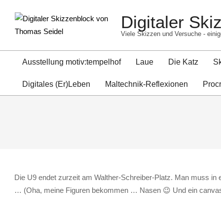
Skip
Digitaler Sk
to
content
Viele Skizzen und Versuche - einig
Ausstellung motiv:tempelhof
Laue
Die Katz
S
Digitales (Er)Leben
Maltechnik-Reflexionen
Proc
Die U9 endet zurzeit am Walther-Schreiber-Platz. Man muss in ein
… (Oha, meine Figuren bekommen … Nasen 😉 Und ein canvas („