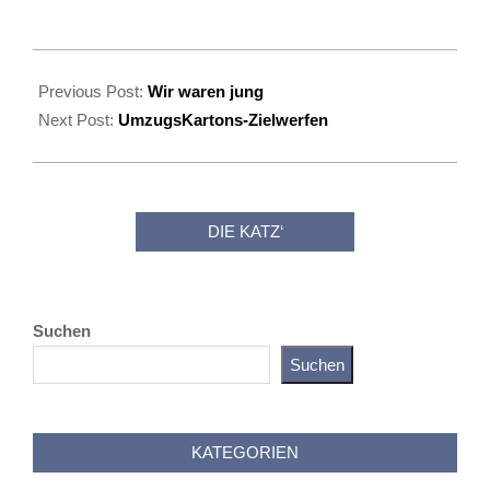
2023-
07-
Previous Post:
Wir waren jung
27
Next Post:
UmzugsKartons-Zielwerfen
DIE KATZ‘
Suchen
Suchen
Katz als Bayer
KATEGORIEN