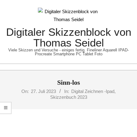
Skip
to
content
Digitaler Skizzenblock von
Thomas Seidel
Viele Skizzen und Versuche - einiges fertig. Fineliner Aquarell IPAD-
Procreate Smartphone PC Tablet Foto
Primary
Sinn-los
Navigation
Menu
On:
27. Juli 2023
In:
Digital Zeichnen -Ipad
,
Skizzenbuch 2023