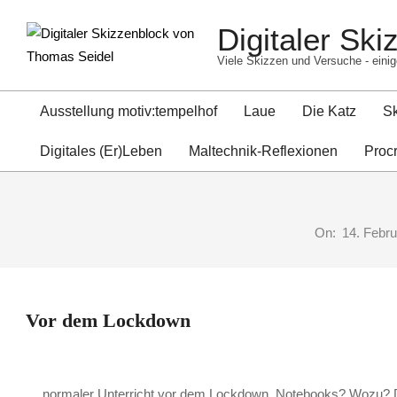
Skip
Digitaler Sk
to
content
Viele Skizzen und Versuche - einig
Ausstellung motiv:tempelhof
Laue
Die Katz
S
Digitales (Er)Leben
Maltechnik-Reflexionen
Proc
On:
14. Febru
Vor dem Lockdown
… normaler Unterricht vor dem Lockdown. Notebooks? Wozu? D