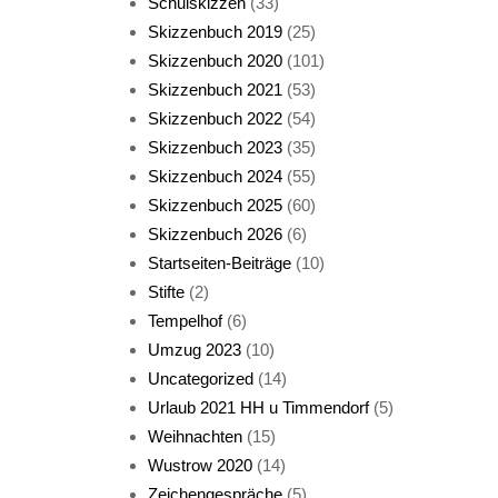
Schulskizzen
(33)
Skizzenbuch 2019
(25)
Skizzenbuch 2020
(101)
Skizzenbuch 2021
(53)
Skizzenbuch 2022
(54)
Skizzenbuch 2023
(35)
Katze sturmerprobt
Skizzenbuch 2024
(55)
Skizzenbuch 2025
(60)
Skizzenbuch 2026
(6)
Startseiten-Beiträge
(10)
Stifte
(2)
Tempelhof
(6)
KatzenFenster
Umzug 2023
(10)
Uncategorized
(14)
Urlaub 2021 HH u Timmendorf
(5)
Weihnachten
(15)
Wustrow 2020
(14)
Zeichengespräche
(5)