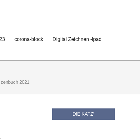
23
corona-block
Digital Zeichnen -Ipad
zzenbuch 2021
DIE KATZ‘
r