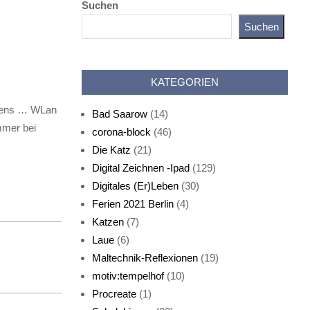
Suchen
Suchen
Katz als Bayer
KATEGORIEN
orgens … WLan
Bad Saarow
(14)
mmer bei
corona-block
(46)
Die Katz
(21)
Digital Zeichnen -Ipad
(129)
Live-Cat
Digitales (Er)Leben
(30)
Ferien 2021 Berlin
(4)
Katzen
(7)
Laue
(6)
Maltechnik-Reflexionen
(19)
motiv:tempelhof
(10)
Procreate
(1)
Schlafmaske