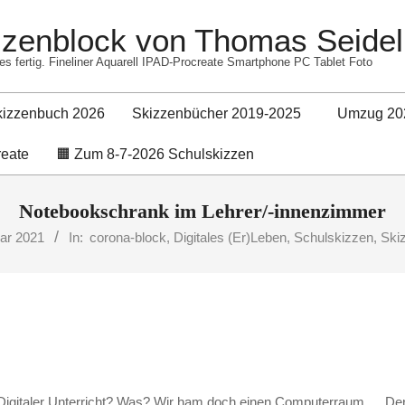
izzenblock von Thomas Seidel
es fertig. Fineliner Aquarell IPAD-Procreate Smartphone PC Tablet Foto
kizzenbuch 2026
Skizzenbücher 2019-2025
Umzug 20
Primary
reate
🟧 Zum 8-7-2026 Schulskizzen
Navigation
Menu
Notebookschrank im Lehrer/-innenzimmer
ar 2021
In:
corona-block
,
Digitales (Er)Leben
,
Schulskizzen
,
Ski
igitaler Unterricht? Was? Wir ham doch einen Computerraum … De