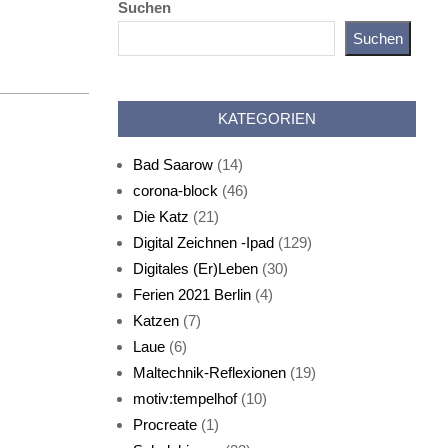
Suchen
Suchen
Katz als Bayer
KATEGORIEN
Bad Saarow
(14)
corona-block
(46)
Die Katz
(21)
Digital Zeichnen -Ipad
(129)
Live-Cat
Digitales (Er)Leben
(30)
Ferien 2021 Berlin
(4)
Katzen
(7)
Laue
(6)
Maltechnik-Reflexionen
(19)
motiv:tempelhof
(10)
Procreate
(1)
Schlafmaske