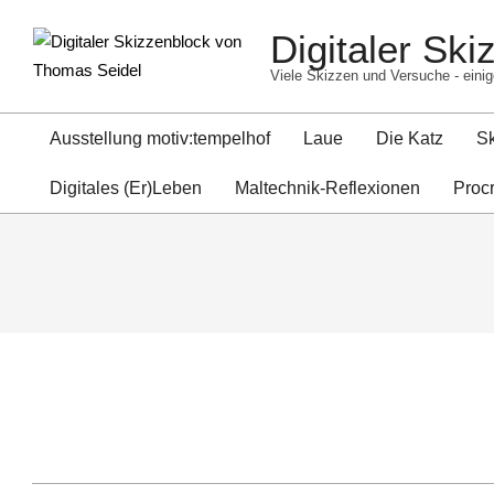
Skip
Digitaler Sk
to
content
Viele Skizzen und Versuche - einig
Ausstellung motiv:tempelhof
Laue
Die Katz
S
Digitales (Er)Leben
Maltechnik-Reflexionen
Proc