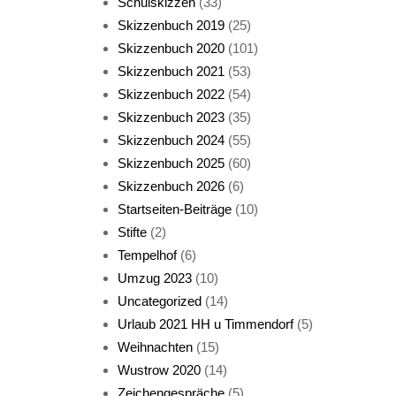
Schulskizzen
(33)
Skizzenbuch 2019
(25)
Skizzenbuch 2020
(101)
Skizzenbuch 2021
(53)
Skizzenbuch 2022
(54)
Skizzenbuch 2023
(35)
Katze sturmerprobt
Skizzenbuch 2024
(55)
Skizzenbuch 2025
(60)
Skizzenbuch 2026
(6)
Startseiten-Beiträge
(10)
Stifte
(2)
Tempelhof
(6)
KatzenFenster
Umzug 2023
(10)
Uncategorized
(14)
Urlaub 2021 HH u Timmendorf
(5)
Weihnachten
(15)
Wustrow 2020
(14)
Zeichengespräche
(5)