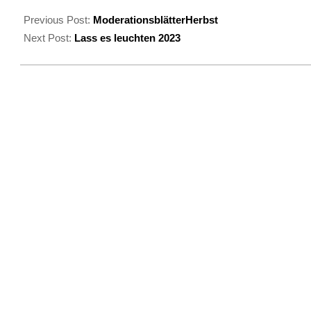
2023-
11-
Previous Post:
ModerationsblätterHerbst
26
Next Post:
Lass es leuchten 2023