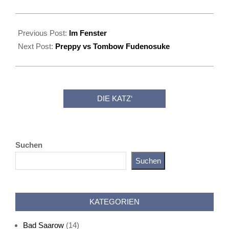
2020-
05-
Previous Post:
Im Fenster
30
Next Post:
Preppy vs Tombow Fudenosuke
DIE KATZ‘
Suchen
Suchen
Katz als Bayer
KATEGORIEN
Bad Saarow
(14)