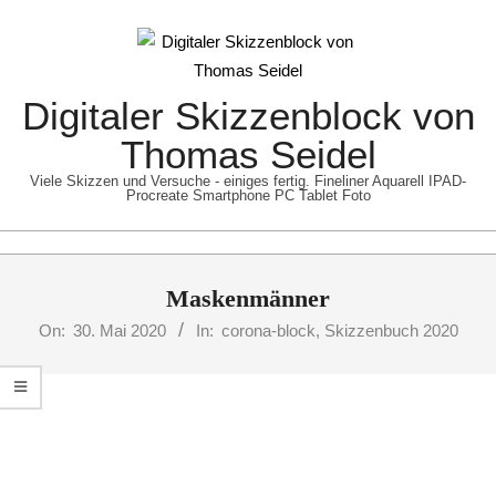
Skip
to
content
Digitaler Skizzenblock von
Thomas Seidel
Viele Skizzen und Versuche - einiges fertig. Fineliner Aquarell IPAD-
Procreate Smartphone PC Tablet Foto
Primary
Maskenmänner
Navigation
Menu
On:
30. Mai 2020
In:
corona-block
,
Skizzenbuch 2020