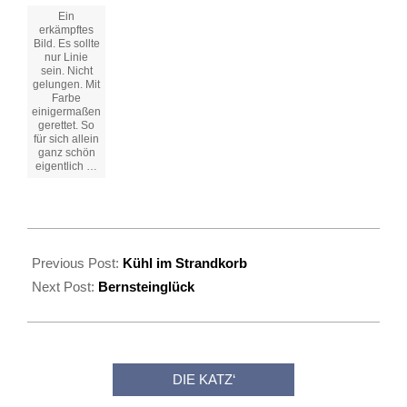
Ein
erkämpftes
Bild. Es sollte
nur Linie
sein. Nicht
gelungen. Mit
Farbe
einigermaßen
gerettet. So
für sich allein
ganz schön
eigentlich …
2020-
07-
Previous Post:
Kühl im Strandkorb
16
Next Post:
Bernsteinglück
DIE KATZ‘