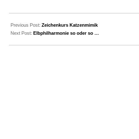
2021-
07-
Previous Post:
Zeichenkurs Katzenmimik
30
Next Post:
Elbphilharmonie so oder so …