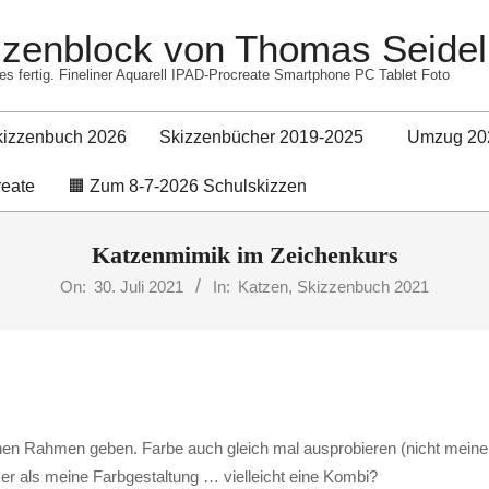
izzenblock von Thomas Seidel
es fertig. Fineliner Aquarell IPAD-Procreate Smartphone PC Tablet Foto
kizzenbuch 2026
Skizzenbücher 2019-2025
Umzug 20
Primary
reate
🟧 Zum 8-7-2026 Schulskizzen
Navigation
Menu
Katzenmimik im Zeichenkurs
On:
30. Juli 2021
In:
Katzen
,
Skizzenbuch 2021
nen Rahmen geben. Farbe auch gleich mal ausprobieren (nicht meine 
ser als meine Farbgestaltung … vielleicht eine Kombi?