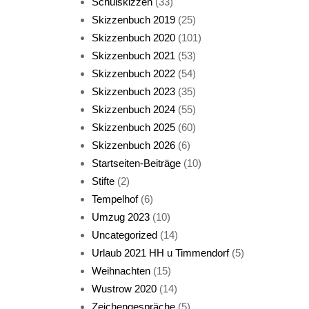
Schulskizzen
(33)
Skizzenbuch 2019
(25)
Skizzenbuch 2020
(101)
Skizzenbuch 2021
(53)
Skizzenbuch 2022
(54)
Skizzenbuch 2023
(35)
Katze sturmerprobt
Skizzenbuch 2024
(55)
Skizzenbuch 2025
(60)
Skizzenbuch 2026
(6)
Startseiten-Beiträge
(10)
Stifte
(2)
Tempelhof
(6)
KatzenFenster
Umzug 2023
(10)
Uncategorized
(14)
Urlaub 2021 HH u Timmendorf
(5)
Weihnachten
(15)
Wustrow 2020
(14)
Zeichengespräche
(5)