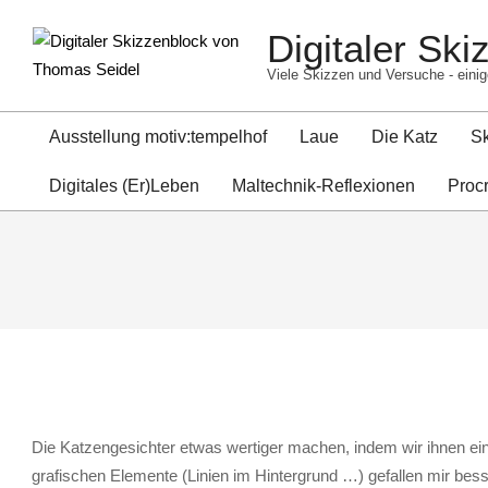
Skip
Digitaler Sk
to
content
Viele Skizzen und Versuche - einig
Ausstellung motiv:tempelhof
Laue
Die Katz
S
Digitales (Er)Leben
Maltechnik-Reflexionen
Proc
Die Katzengesichter etwas wertiger machen, indem wir ihnen ei
grafischen Elemente (Linien im Hintergrund …) gefallen mir bes