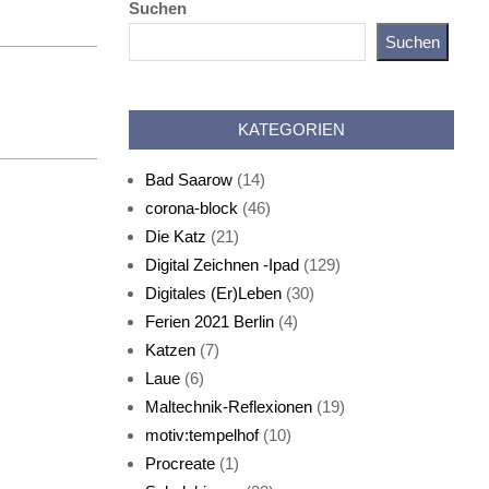
Suchen
Suchen
Katz als Bayer
KATEGORIEN
Bad Saarow
(14)
corona-block
(46)
Die Katz
(21)
Digital Zeichnen -Ipad
(129)
Live-Cat
Digitales (Er)Leben
(30)
Ferien 2021 Berlin
(4)
Katzen
(7)
Laue
(6)
Maltechnik-Reflexionen
(19)
motiv:tempelhof
(10)
Procreate
(1)
Schlafmaske