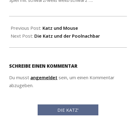
Spiel mit schwarz/weiß weiß/schwarz ….
2025-
07-
Previous Post:
Katz und Mouse
02
Next Post:
Die Katz und der Poolnachbar
SCHREIBE EINEN KOMMENTAR
Du musst
angemeldet
sein, um einen Kommentar
abzugeben.
DIE KATZ‘