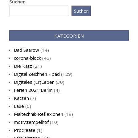
Suchen
Suchen
Katz als Bayer
KATEGORIEN
Bad Saarow
(14)
corona-block
(46)
Die Katz
(21)
Digital Zeichnen -Ipad
(129)
Live-Cat
Digitales (Er)Leben
(30)
Ferien 2021 Berlin
(4)
Katzen
(7)
Laue
(6)
Maltechnik-Reflexionen
(19)
motiv:tempelhof
(10)
Procreate
(1)
Schlafmaske
Schulskizzen
(33)