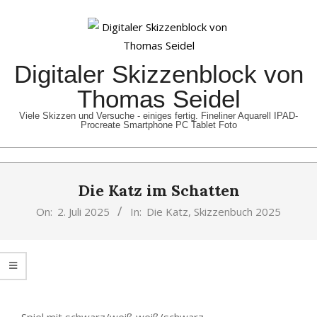
Skip
to
content
Digitaler Skizzenblock von
Thomas Seidel
Viele Skizzen und Versuche - einiges fertig. Fineliner Aquarell IPAD-
Procreate Smartphone PC Tablet Foto
Primary
Die Katz im Schatten
Navigation
Menu
On:
2. Juli 2025
In:
Die Katz
,
Skizzenbuch 2025