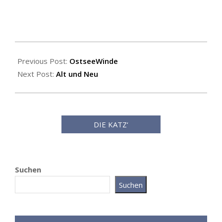
2021-
07-
Previous Post:
OstseeWinde
30
Next Post:
Alt und Neu
DIE KATZ‘
Suchen
Suchen
Katz als Bayer