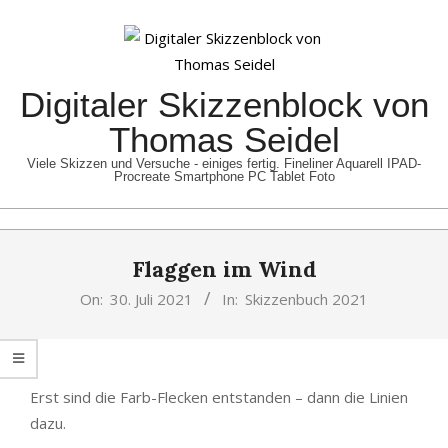
Skip
to
content
Digitaler Skizzenblock von
Thomas Seidel
Viele Skizzen und Versuche - einiges fertig. Fineliner Aquarell IPAD-
Procreate Smartphone PC Tablet Foto
Primary
Flaggen im Wind
Navigation
Menu
On:
30. Juli 2021
In:
Skizzenbuch 2021
Erst sind die Farb-Flecken entstanden – dann die Linien
dazu.