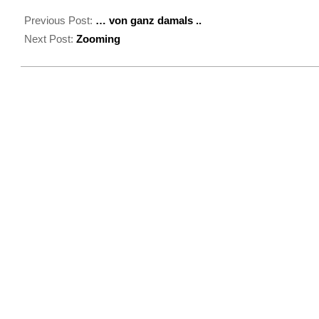
2020-
05-
Previous Post:
… von ganz damals ..
31
Next Post:
Zooming