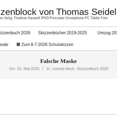
izzenblock von Thomas Seidel
es fertig. Fineliner Aquarell IPAD-Procreate Smartphone PC Tablet Foto
kizzenbuch 2026
Skizzenbücher 2019-2025
Umzug 20
Primary
reate
🟧 Zum 8-7-2026 Schulskizzen
Navigation
Menu
Falsche Maske
On:
31. Mai 2020
In:
corona-block
,
Skizzenbuch 2020