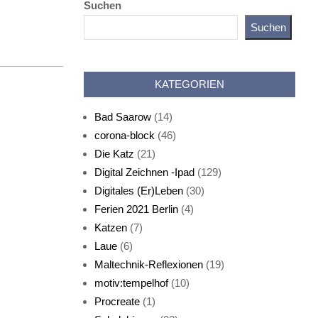
Suchen
Suchen
Katz als Bayer
KATEGORIEN
Bad Saarow
(14)
corona-block
(46)
Die Katz
(21)
Digital Zeichnen -Ipad
(129)
Live-Cat
Digitales (Er)Leben
(30)
Ferien 2021 Berlin
(4)
Katzen
(7)
Laue
(6)
Maltechnik-Reflexionen
(19)
motiv:tempelhof
(10)
Procreate
(1)
Schlafmaske