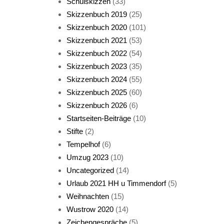
Schulskizzen
(33)
Skizzenbuch 2019
(25)
Skizzenbuch 2020
(101)
Skizzenbuch 2021
(53)
Skizzenbuch 2022
(54)
Skizzenbuch 2023
(35)
Katze sturmerprobt
Skizzenbuch 2024
(55)
Skizzenbuch 2025
(60)
Skizzenbuch 2026
(6)
Startseiten-Beiträge
(10)
Stifte
(2)
Tempelhof
(6)
KatzenFenster
Umzug 2023
(10)
Uncategorized
(14)
Urlaub 2021 HH u Timmendorf
(5)
Weihnachten
(15)
Wustrow 2020
(14)
Zeichengespräche
(5)