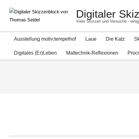
Skip
Digitaler Sk
to
content
Viele Skizzen und Versuche - einig
Ausstellung motiv:tempelhof
Laue
Die Katz
S
Digitales (Er)Leben
Maltechnik-Reflexionen
Proc