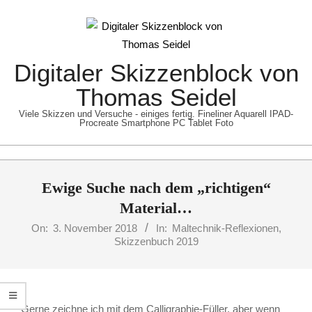
Skip
to
content
Digitaler Skizzenblock von
Thomas Seidel
Viele Skizzen und Versuche - einiges fertig. Fineliner Aquarell IPAD-
Procreate Smartphone PC Tablet Foto
Primary
Ewige Suche nach dem „richtigen“
Navigation
Menu
Material…
On:
3. November 2018
In:
Maltechnik-Reflexionen
,
Skizzenbuch 2019
Gerne zeichne ich mit dem Calligraphie-Füller, aber wenn