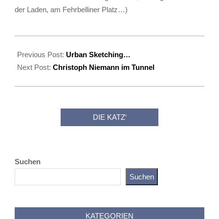
der Laden, am Fehrbelliner Platz…)
2018-
11-
Previous Post:
Urban Sketching…
03
Next Post:
Christoph Niemann im Tunnel
DIE KATZ‘
Suchen
Suchen
Katz als Bayer
KATEGORIEN