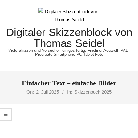
Skip
to
content
Digitaler Skizzenblock von
Thomas Seidel
Viele Skizzen und Versuche - einiges fertig. Fineliner Aquarell IPAD-
Procreate Smartphone PC Tablet Foto
Primary
Einfacher Text – einfache Bilder
Navigation
Menu
On:
2. Juli 2025
In:
Skizzenbuch 2025