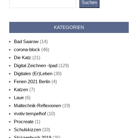
Suchen
Katz als Bayer
KATEGORIEN
Bad Saarow
(14)
corona-block
(46)
Die Katz
(21)
Digital Zeichnen -Ipad
(129)
Live-Cat
Digitales (Er)Leben
(30)
Ferien 2021 Berlin
(4)
Katzen
(7)
Laue
(6)
Maltechnik-Reflexionen
(19)
motiv:tempelhof
(10)
Procreate
(1)
Schlafmaske
Schulskizzen
(33)
Skizzenbuch 2019
(25)