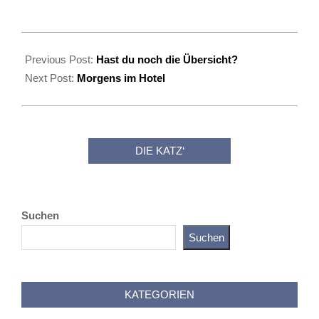
2020-
06-
Previous Post:
Hast du noch die Übersicht?
20
Next Post:
Morgens im Hotel
DIE KATZ‘
Suchen
Suchen
Katz als Bayer
KATEGORIEN