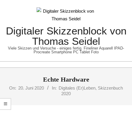
Skip
to
content
Digitaler Skizzenblock von
Thomas Seidel
Viele Skizzen und Versuche - einiges fertig. Fineliner Aquarell IPAD-
Procreate Smartphone PC Tablet Foto
Primary
Echte Hardware
Navigation
Menu
On:
20. Juni 2020
In:
Digitales (Er)Leben
,
Skizzenbuch
2020