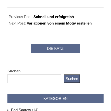
2019-
04-
Previous Post:
Schnell und erfolgreich
13
Next Post:
Variationen von einem Motiv erstellen
DIE KATZ‘
Suchen
Suchen
Katz als Bayer
KATEGORIEN
Bad Saarow
(14)