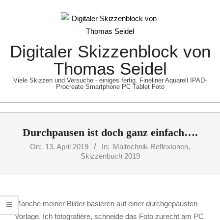
Skip
to
content
Digitaler Skizzenblock von
Thomas Seidel
Viele Skizzen und Versuche - einiges fertig. Fineliner Aquarell IPAD-
Procreate Smartphone PC Tablet Foto
Primary
Durchpausen ist doch ganz einfach….
Navigation
Menu
On:
13. April 2019
In:
Maltechnik-Reflexionen
,
Skizzenbuch 2019
Manche meiner Bilder basieren auf einer durchgepausten
Vorlage. Ich fotografiere, schneide das Foto zurecht am PC