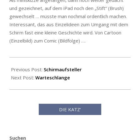
Als miniskizze angefangen, dann noch weiter gedacht
und gezeichnet, auf dem iPad noch den „Stift“ (Brush)
gewechselt … müsste man nochmal ordentlich machen.
Interessant, das aus Einzelideen zum Umgang mit dem
Schirm fast eine kleine Geschichte wird. Von Cartoon
(Einzelbild) zum Comic (Bildfolge) ….
2024-
08-
Previous Post:
Schirmaufsteller
06
Next Post:
Warteschlange
DIE KATZ‘
Suchen