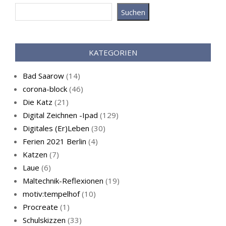
Suchen
Katz als Bayer
KATEGORIEN
Bad Saarow
(14)
corona-block
(46)
Die Katz
(21)
Digital Zeichnen -Ipad
(129)
Live-Cat
Digitales (Er)Leben
(30)
Ferien 2021 Berlin
(4)
Katzen
(7)
Laue
(6)
Maltechnik-Reflexionen
(19)
motiv:tempelhof
(10)
Procreate
(1)
Schlafmaske
Schulskizzen
(33)