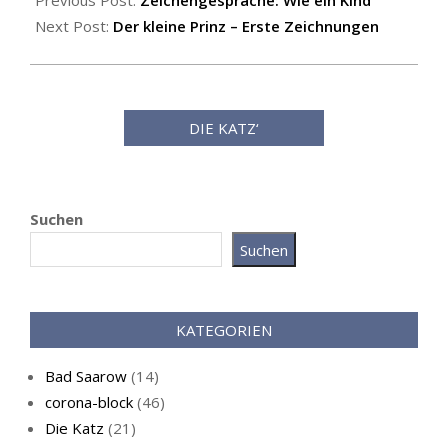
04-
Previous Post:
Zeichengespräche: Wie ein Kind
26
Next Post:
Der kleine Prinz – Erste Zeichnungen
DIE KATZ‘
Suchen
Suchen
Katz als Bayer
KATEGORIEN
Bad Saarow
(14)
corona-block
(46)
Die Katz
(21)