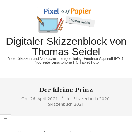
Skip
to
content
Digitaler Skizzenblock von
Thomas Seidel
Viele Skizzen und Versuche - einiges fertig. Fineliner Aquarell IPAD-
Procreate Smartphone PC Tablet Foto
Primary
Der kleine Prinz
Navigation
Menu
On:
26. April 2021
In:
Skizzenbuch 2020
,
Skizzenbuch 2021