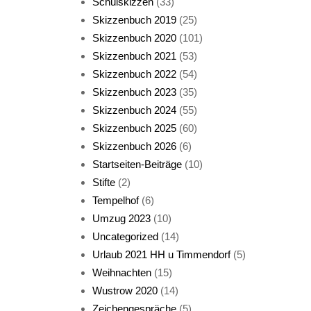
Schulskizzen
(33)
Skizzenbuch 2019
(25)
Skizzenbuch 2020
(101)
Skizzenbuch 2021
(53)
Skizzenbuch 2022
(54)
Skizzenbuch 2023
(35)
Katze sturmerprobt
Skizzenbuch 2024
(55)
Skizzenbuch 2025
(60)
Skizzenbuch 2026
(6)
Startseiten-Beiträge
(10)
Stifte
(2)
Tempelhof
(6)
KatzenFenster
Umzug 2023
(10)
Uncategorized
(14)
Urlaub 2021 HH u Timmendorf
(5)
Weihnachten
(15)
Wustrow 2020
(14)
Zeichengespräche
(5)