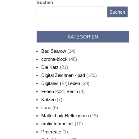
Suchen
Suchen
Katz als Bayer
KATEGORIEN
Bad Saarow
(14)
corona-block
(46)
Die Katz
(21)
Digital Zeichnen -Ipad
(129)
Live-Cat
Digitales (Er)Leben
(30)
Ferien 2021 Berlin
(4)
Katzen
(7)
Laue
(6)
Maltechnik-Reflexionen
(19)
motiv:tempelhof
(10)
Procreate
(1)
Schlafmaske