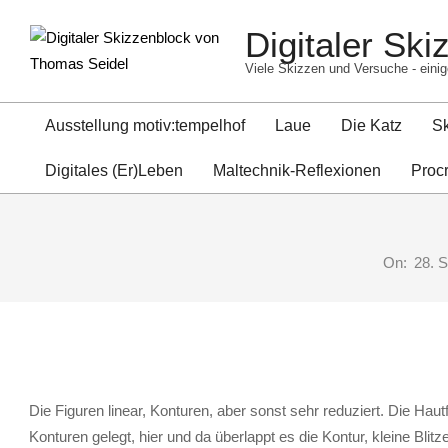
Skip
Digitaler Sk
to
content
Viele Skizzen und Versuche - einig
Ausstellung motiv:tempelhof
Laue
Die Katz
S
Digitales (Er)Leben
Maltechnik-Reflexionen
Proc
On:
28. 
Die Figuren linear, Konturen, aber sonst sehr reduziert. Die Hautf
Konturen gelegt, hier und da überlappt es die Kontur, kleine Bli