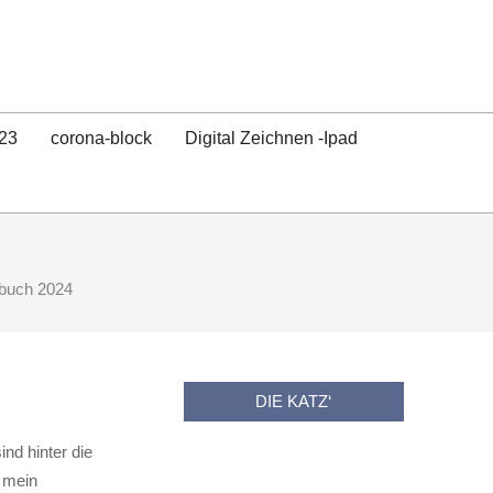
23
corona-block
Digital Zeichnen -Ipad
buch 2024
DIE KATZ‘
ind hinter die
e mein