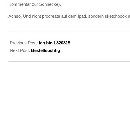
Kommentar zur Schnecke).
Achso. Und nicht procreate auf dem Ipad, sondern sketchbook 
2024-
09-
Previous Post:
Ich bin L820815
28
Next Post:
Bestellsüchtig