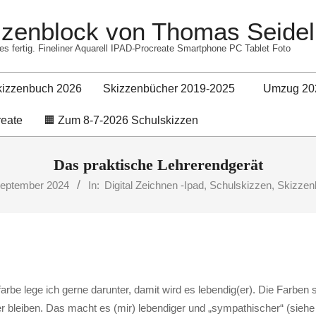
izzenblock von Thomas Seidel
es fertig. Fineliner Aquarell IPAD-Procreate Smartphone PC Tablet Foto
kizzenbuch 2026
Skizzenbücher 2019-2025
Umzug 20
Primary
reate
🟧 Zum 8-7-2026 Schulskizzen
Navigation
Menu
Das praktische Lehrerendgerät
September 2024
In:
Digital Zeichnen -Ipad
,
Schulskizzen
,
Skizzen
arbe lege ich gerne darunter, damit wird es lebendig(er). Die Farben s
tzer bleiben. Das macht es (mir) lebendiger und „sympathischer“ (sieh