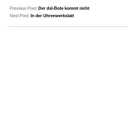
2021-
02-
Previous Post:
Der dsl-Bote kommt nicht
03
Next Post:
In der Uhrenwerkstatt