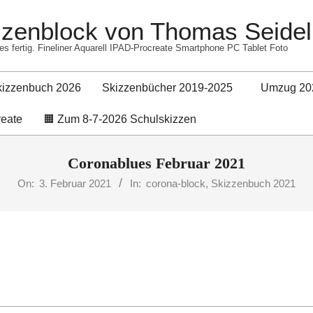
izzenblock von Thomas Seidel
es fertig. Fineliner Aquarell IPAD-Procreate Smartphone PC Tablet Foto
kizzenbuch 2026
Skizzenbücher 2019-2025
Umzug 20
Primary
reate
🟧 Zum 8-7-2026 Schulskizzen
Navigation
Menu
Coronablues Februar 2021
On:
3. Februar 2021
In:
corona-block
,
Skizzenbuch 2021