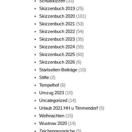
Schulskizzen
(33)
Skizzenbuch 2019
(25)
Skizzenbuch 2020
(101)
Skizzenbuch 2021
(53)
Skizzenbuch 2022
(54)
Skizzenbuch 2023
(35)
Katze sturmerprobt
Skizzenbuch 2024
(55)
Skizzenbuch 2025
(60)
Skizzenbuch 2026
(6)
Startseiten-Beiträge
(10)
Stifte
(2)
Tempelhof
(6)
KatzenFenster
Umzug 2023
(10)
Uncategorized
(14)
Urlaub 2021 HH u Timmendorf
(5)
Weihnachten
(15)
Wustrow 2020
(14)
Zeichengespräche
(5)