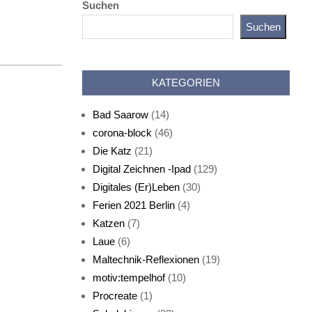
Suchen
Suchen
Katz als Bayer
KATEGORIEN
Bad Saarow
(14)
corona-block
(46)
Die Katz
(21)
Digital Zeichnen -Ipad
(129)
Live-Cat
Digitales (Er)Leben
(30)
Ferien 2021 Berlin
(4)
Katzen
(7)
Laue
(6)
Maltechnik-Reflexionen
(19)
motiv:tempelhof
(10)
Procreate
(1)
Schlafmaske