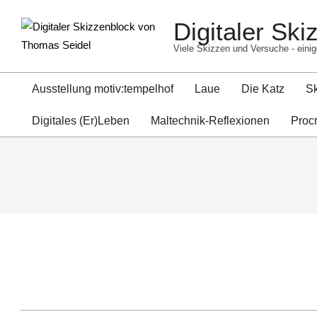
Skip
Digitaler Sk
to
content
Viele Skizzen und Versuche - einig
Ausstellung motiv:tempelhof
Laue
Die Katz
S
Digitales (Er)Leben
Maltechnik-Reflexionen
Proc