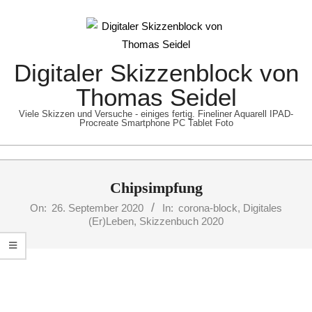
Skip
to
content
Digitaler Skizzenblock von
Thomas Seidel
Viele Skizzen und Versuche - einiges fertig. Fineliner Aquarell IPAD-
Procreate Smartphone PC Tablet Foto
Primary
Chipsimpfung
Navigation
Menu
On:
26. September 2020
In:
corona-block
,
Digitales
(Er)Leben
,
Skizzenbuch 2020