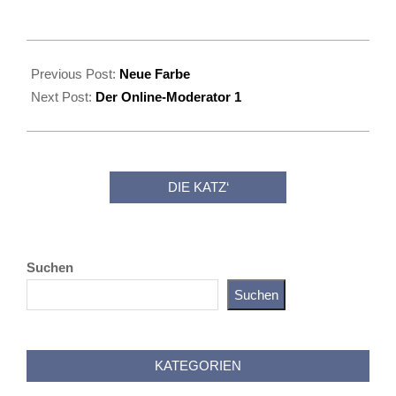
2020-
09-
Previous Post:
Neue Farbe
26
Next Post:
Der Online-Moderator 1
DIE KATZ‘
Suchen
Suchen
Katz als Bayer
KATEGORIEN