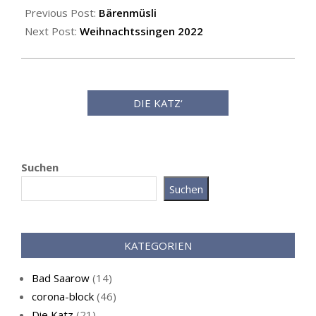
12-
Previous Post:
Bärenmüsli
16
Next Post:
Weihnachtssingen 2022
DIE KATZ‘
Suchen
Suchen
Katz als Bayer
KATEGORIEN
Bad Saarow
(14)
corona-block
(46)
Die Katz
(21)