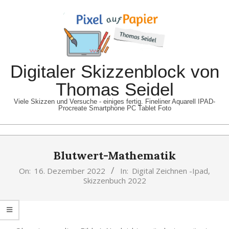
Skip
to
content
Digitaler Skizzenblock von
Thomas Seidel
Viele Skizzen und Versuche - einiges fertig. Fineliner Aquarell IPAD-
Procreate Smartphone PC Tablet Foto
Primary
Blutwert-Mathematik
Navigation
Menu
On:
16. Dezember 2022
In:
Digital Zeichnen -Ipad
,
Skizzenbuch 2022