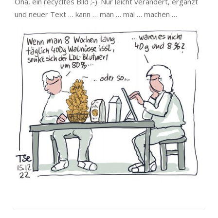
Oha, ein recycltes Bild ;-). Nur leicht verändert, ergänzt
und neuer Text … kann … man … mal … machen …
2022-