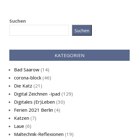
Suchen
e Katz im
Live-C
Suchen
ommer
KATEGORIEN
Bad Saarow
(14)
corona-block
(46)
Die Katz
(21)
Digital Zeichnen -Ipad
(129)
Digitales (Er)Leben
(30)
Ferien 2021 Berlin
(4)
Katzen
(7)
Laue
(6)
Maltechnik-Reflexionen
(19)