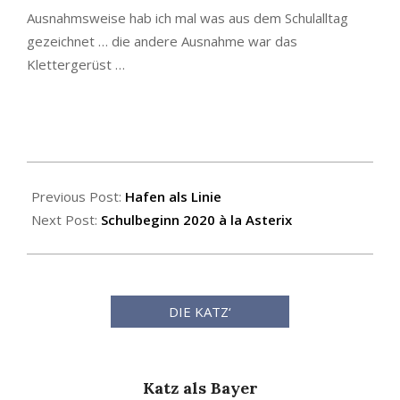
Ausnahmsweise hab ich mal was aus dem Schulalltag
gezeichnet … die andere Ausnahme war das
Klettergerüst …
2020-
08-
Previous Post:
Hafen als Linie
08
Next Post:
Schulbeginn 2020 à la Asterix
DIE KATZ‘
Katz als Bayer