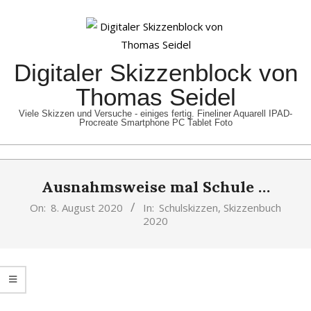
Skip
to
content
Digitaler Skizzenblock von
Thomas Seidel
Viele Skizzen und Versuche - einiges fertig. Fineliner Aquarell IPAD-
Procreate Smartphone PC Tablet Foto
Primary
Ausnahmsweise mal Schule …
Navigation
Menu
On:
8. August 2020
In:
Schulskizzen
,
Skizzenbuch
2020