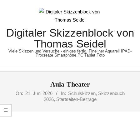
Skip
to
content
Digitaler Skizzenblock von
Thomas Seidel
Viele Skizzen und Versuche - einiges fertig. Fineliner Aquarell IPAD-
Procreate Smartphone PC Tablet Foto
Primary
Aula-Theater
Navigation
Menu
On:
21. Juni 2026
In:
Schulskizzen
,
Skizzenbuch
2026
,
Startseiten-Beiträge