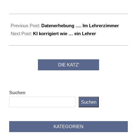
2026-
06-
Previous Post:
Datenerhebung …. Im Lehrerzimmer
21
Next Post:
KI korrigiert wie … ein Lehrer
DIE KATZ‘
Suchen
Suchen
Katz als Bayer
KATEGORIEN