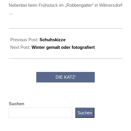
Nebenbei beim Frühstück im „Robbengatter“ in Wilmersdorf
…
2024-
03-
Previous Post:
Schuhskizze
01
Next Post:
Winter gemalt oder fotografiert
DIE KATZ‘
Suchen
Suchen
Katz als Bayer