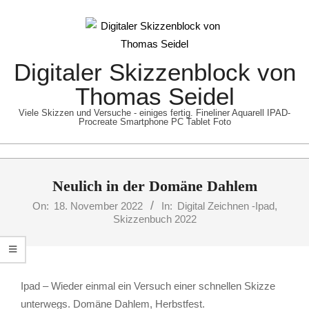
Skip
to
content
Digitaler Skizzenblock von
Thomas Seidel
Viele Skizzen und Versuche - einiges fertig. Fineliner Aquarell IPAD-
Procreate Smartphone PC Tablet Foto
Primary
Neulich in der Domäne Dahlem
Navigation
Menu
On:
18. November 2022
In:
Digital Zeichnen -Ipad
,
Skizzenbuch 2022
Ipad – Wieder einmal ein Versuch einer schnellen Skizze
unterwegs. Domäne Dahlem, Herbstfest.