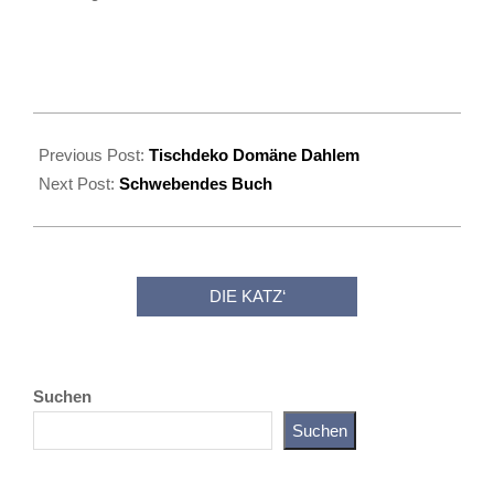
2022-
11-
Previous Post:
Tischdeko Domäne Dahlem
18
Next Post:
Schwebendes Buch
DIE KATZ‘
Suchen
Suchen
Katz als Bayer