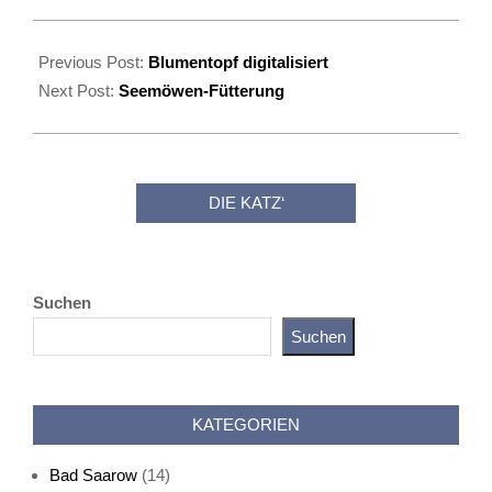
2022-
07-
Previous Post:
Blumentopf digitalisiert
28
Next Post:
Seemöwen-Fütterung
DIE KATZ‘
Suchen
Suchen
Katz als Bayer
KATEGORIEN
Bad Saarow
(14)