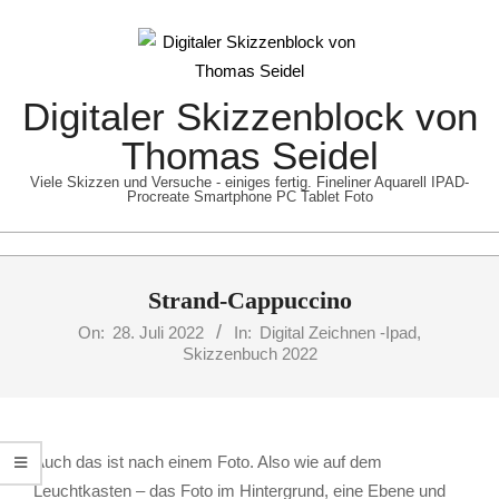
Skip
to
content
Digitaler Skizzenblock von
Thomas Seidel
Viele Skizzen und Versuche - einiges fertig. Fineliner Aquarell IPAD-
Procreate Smartphone PC Tablet Foto
Primary
Strand-Cappuccino
Navigation
Menu
On:
28. Juli 2022
In:
Digital Zeichnen -Ipad
,
Skizzenbuch 2022
Auch das ist nach einem Foto. Also wie auf dem
Leuchtkasten – das Foto im Hintergrund, eine Ebene und