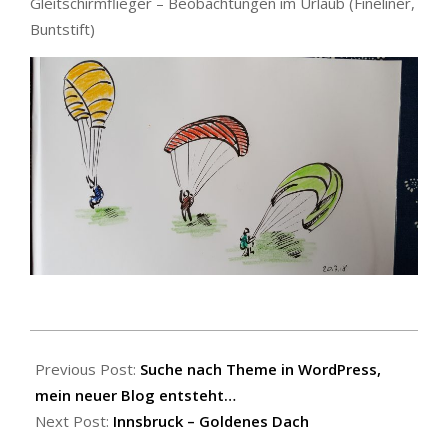
Gleitschirmflieger – Beobachtungen im Urlaub (Fineliner,
Buntstift)
2018-
08-
Previous Post:
Suche nach Theme in WordPress,
02
mein neuer Blog entsteht…
Next Post:
Innsbruck – Goldenes Dach