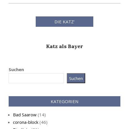
DIE KATZ‘
Katz als Bayer
Suchen
e Katz im
Live-C
Suchen
ommer
KATEGORIEN
Bad Saarow
(14)
corona-block
(46)