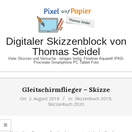
Skip
to
content
Digitaler Skizzenblock von
Thomas Seidel
Viele Skizzen und Versuche - einiges fertig. Fineliner Aquarell IPAD-
Procreate Smartphone PC Tablet Foto
Primary
Gleitschirmflieger – Skizze
Navigation
Menu
On:
2. August 2018
In:
Skizzenbuch 2019
,
Skizzenbuch 2020